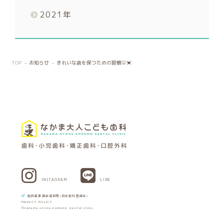
2021
年
TOP
お知らせ
きれいな歯を保つための習慣🦷💓
INSTAGRAM
LINE
施設基準届出項目等(日本歯科医師会)
PRIVACY POLICY
©nakama otona kodomo dental clinic.