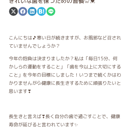
きれいな歯を保つための習慣🦷💓
Share
Share
Share
Share
Share
on
on
on
on
on
X
Facebook
LinkedIn
Hatena
LINE
(Twitter)
こんにちは🎵寒い日が続きますが、お風邪など召され
ていませんでしょうか？
今年の抱負は決まりましたか？私は「毎日15分、何
かしらの運動をすること」「歯を今以上に大切にする
こと」を今年の目標にしました！いつまで続くかはわ
かりませんが💦健康に長生きするために頑張りたいと
思います❣
長生きと言えば❣長く自分の歯で過ごすことで、健康
寿命が延びると言われています✨