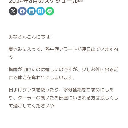
2024年8月のスケジュール🍉
Share
Share
Share
Share
Share
on
on
on
on
on
X
Facebook
LinkedIn
Hatena
LINE
(Twitter)
みなさんこんにちは！
夏休みに入って、熱中症アラートが連日出ていますね
💦
梅雨が明けたのは嬉しいのですが、少しお外に出るだ
けで体力を奪われてしまいます。
日よけグッズを使ったり、水分補給をこまめにした
り、クーラーの効いたお部屋にいられる方は涼しくし
て過ごしてください💦