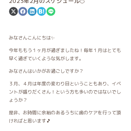
2023年2月のスケジュール🍊
Share
Share
Share
Share
Share
on
on
on
on
on
X
Facebook
LinkedIn
Hatena
LINE
(Twitter)
みなさんこんにちは✨
今年ももう１ヶ月が過ぎましたね！毎年１月はとても
早く過ぎていくような気がします。
みなさんはいかがお過ごしですか？
３月、４月は年度の変わり目ということもあり、イベ
ントが盛りだくさん！という方も多いのではないでし
ょうか？
是非、お時間に余裕のあるうちに歯のケアを行って頂
ければと思います🎵