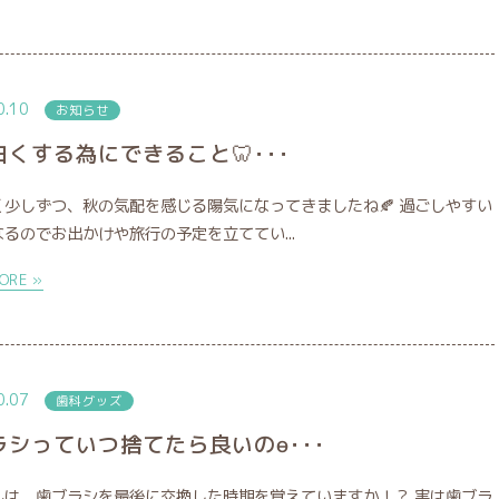
0.10
お知らせ
白くする為にできること🦷･･･
く少しずつ、秋の気配を感じる陽気になってきましたね🍂 過ごしやすい
るのでお出かけや旅行の予定を立ててい...
ORE »
0.07
歯科グッズ
ラシっていつ捨てたら良いのɵ･･･
んは、歯ブラシを最後に交換した時期を覚えていますか！？ 実は歯ブラ